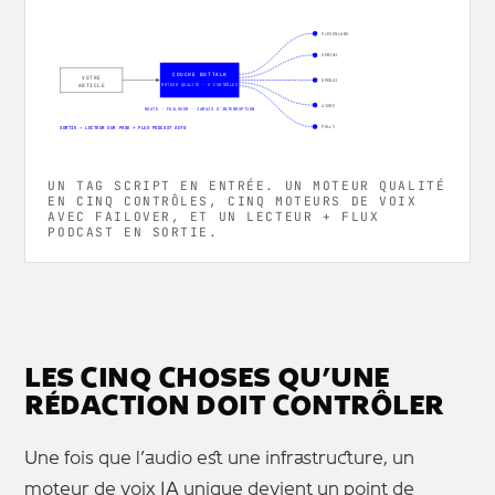
ELEVENLABS
GEMINI
COUCHE BOTTALK
VOTRE
OPENAI
ARTICLE
MOTEUR QUALITÉ · 5 CONTRÔLES
AZURE
ROUTE · FAILOVER · JAMAIS D'INTERRUPTION
POLLY
SORTIE → LECTEUR SUR PAGE + FLUX PODCAST AUTO
UN TAG SCRIPT EN ENTRÉE. UN MOTEUR QUALITÉ
EN CINQ CONTRÔLES, CINQ MOTEURS DE VOIX
AVEC FAILOVER, ET UN LECTEUR + FLUX
PODCAST EN SORTIE.
LES CINQ CHOSES QU’UNE
RÉDACTION DOIT CONTRÔLER
Une fois que l’audio est une infrastructure, un
moteur de voix IA unique devient un point de