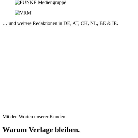
… und weitere Redaktionen in DE, AT, CH, NL, BE & IE.
In der Presse · Auszeichnungen
DER SPIEGEL ↗
DPA ↗
BUSINESS INSIDER ↗
BÖRSENBLATT ↗
CONTENTSHIFT · STARTUP DES JAHRES 2021 ↗
WAN-IFRA / GAMI ↗
STADIEM · EU ↗
Mit den Worten unserer Kunden
Warum Verlage bleiben.