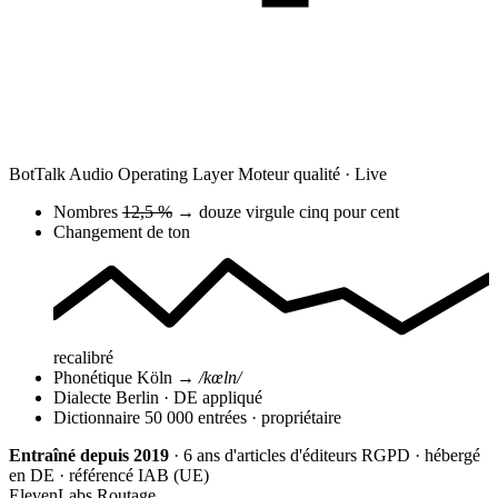
BotTalk Audio Operating Layer
Moteur qualité · Live
Nombres
12,5 %
→
douze virgule cinq pour cent
Changement de ton
recalibré
Phonétique
Köln
→
/kœln/
Dialecte
Berlin · DE
appliqué
Dictionnaire
50 000 entrées · propriétaire
Entraîné depuis 2019
· 6 ans d'articles d'éditeurs
RGPD · hébergé
en DE · référencé IAB (UE)
ElevenLabs
Routage