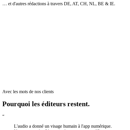
… et d'autres rédactions à travers DE, AT, CH, NL, BE & IE.
Dans la presse · reconnaissance
DER SPIEGEL ↗
DPA ↗
BUSINESS INSIDER ↗
BÖRSENBLATT ↗
CONTENTSHIFT · STARTUP DE L'ANNÉE 2021 ↗
WAN-IFRA / GAMI ↗
STADIEM · EU ↗
Avec les mots de nos clients
Pourquoi les éditeurs restent.
“
L'audio a donné un visage humain à l'app numérique.